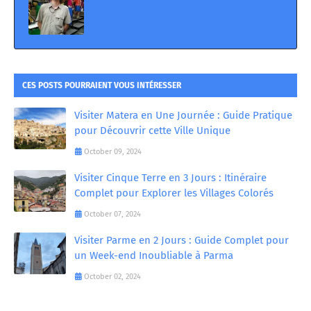
CES POSTS POURRAIENT VOUS INTÉRESSER
Visiter Matera en Une Journée : Guide Pratique
pour Découvrir cette Ville Unique
October 09, 2024
Visiter Cinque Terre en 3 Jours : Itinéraire
Complet pour Explorer les Villages Colorés
October 07, 2024
Visiter Parme en 2 Jours : Guide Complet pour
un Week-end Inoubliable à Parma
October 02, 2024