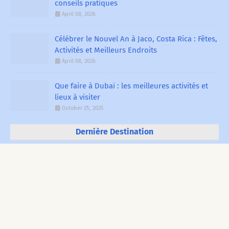
conseils pratiques
April 08, 2026
Célébrer le Nouvel An à Jaco, Costa Rica : Fêtes,
Activités et Meilleurs Endroits
April 08, 2026
Que faire à Dubaï : les meilleures activités et
lieux à visiter
October 25, 2025
Dernière Destination
SINGAPOUR