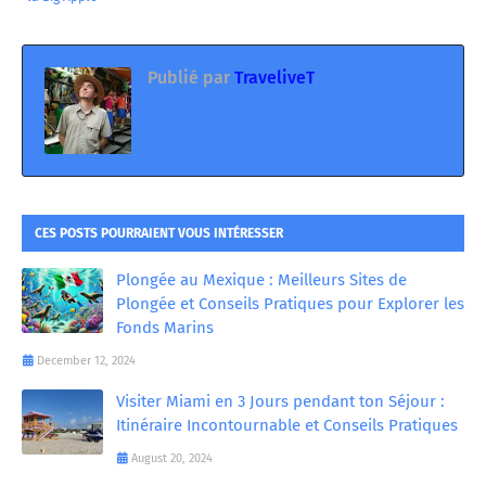
Publié par
TraveliveT
CES POSTS POURRAIENT VOUS INTÉRESSER
Plongée au Mexique : Meilleurs Sites de
Plongée et Conseils Pratiques pour Explorer les
Fonds Marins
December 12, 2024
Visiter Miami en 3 Jours pendant ton Séjour :
Itinéraire Incontournable et Conseils Pratiques
August 20, 2024