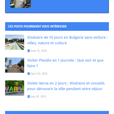
CES POSTS POURRAIENT VOUS INTÉRESSER
Itinéraire de 10 jours en Bulgarie sans voiture :
villes, nature et culture
June 15, 2020
Visiter Plovdiv en 1 journée : Que voir et que
faire ?
April 20, 2020
Visiter Varna en 2 jours : Itinéraire et conseils
pour découvrir la ville pendant votre séjour
July 09, 2019