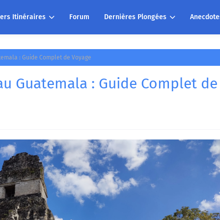
ers Itinéraires
Forum
Dernières Plongées
Anecdote
atemala : Guide Complet de Voyage
 au Guatemala : Guide Complet de