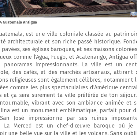
4 Guatemala Antigua
uatemala, est une ville coloniale classée au patrimoi
é architecturale et son riche passé historique. Fond
s pavées, ses églises baroques, et ses maisons colorées
tueux comme l'Agua, Fuego, et Acatenango, Antigua off
panoramas impressionnants. La ville est un cent
ole, des cafés, et des marchés artisanaux, attirant 
ions religieuses sont également célèbres, notamment l
ées comme les plus spectaculaires d'Amérique central
 et ça sera surement ta ville préférée de ton séjour.
contournable, vibrant avec son ambiance animée et s
talina est un monument emblématique, parfait pour d
 San José impressionne par ses ruines imposante
ise La Merced est un chef-d'œuvre baroque où je 
r une belle vue sur la ville et les volcans. Sans oubli