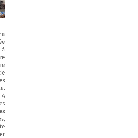
ne
ée
 à
re
re
de
es
e.
 À
es
es
s,
te
er