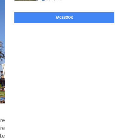
FACEBOOK
re
re
te