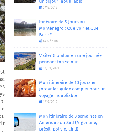
un séjour inoubliable
2/18/2018
Itinéraire de 5 Jours au
Monténégro : Que Voir et Que
Faire ?
6/27/2018
Visiter Gibraltar en une journée
pendant ton séjour
12/01/2021
st
s,
Mon itinéraire de 10 jours en
es
Jordanie : guide complet pour un
ys
voyage inoubliable
o,
1/19/2019
de
du
Mon itinéraire de 3 semaines en
Amérique du Sud (Argentine,
ir
Brésil, Bolivie, Chili)
la