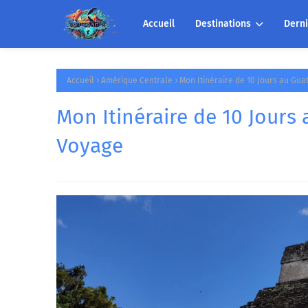
Accueil
Destinations
Derni
Accueil
Amérique Centrale
Mon Itinéraire de 10 Jours au Gu
Mon Itinéraire de 10 Jours
Voyage