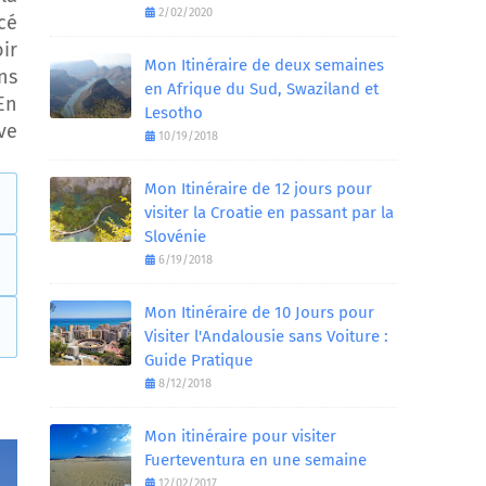
2/02/2020
cé
ir
Mon Itinéraire de deux semaines
ns
en Afrique du Sud, Swaziland et
En
Lesotho
ve
10/19/2018
Mon Itinéraire de 12 jours pour
visiter la Croatie en passant par la
Slovénie
6/19/2018
Mon Itinéraire de 10 Jours pour
Visiter l'Andalousie sans Voiture :
Guide Pratique
8/12/2018
Mon itinéraire pour visiter
Fuerteventura en une semaine
12/02/2017