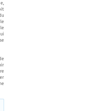
e,
it
du
le
le
ui
sse
de
ir
re
er
me