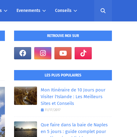
s
Evenements
Conseils
RETROUVE MOI SUR
LES PLUS POPULAIRES
Mon Itinéraire de 10 Jours pour
Visiter l'Islande : Les Meilleurs
Sites et Conseils
11/17/2017
Que faire dans la baie de Naples
en 5 jours : guide complet pour