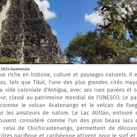
2024 Guatemala
 riche en histoire, culture et paysages naturels. Il e
s, tels que Tikal, l'une des plus grandes cités maya
a ville coloniale d'Antigua, avec ses rues pavées et s
jeur, classé au patrimoine mondial de l'UNESCO. Le pa
 comme le volcan Acatenango et le volcan de Fueg
r les amateurs de nature. Le Lac Atitlán, entouré 
souvent considéré comme l'un des plus beaux lacs 
 celui de Chichicastenango, permettent de découvr
 côtes pacifique et caribéenne attirent pour le surf et 