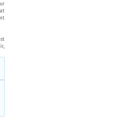
ur
at
nt
st
r,