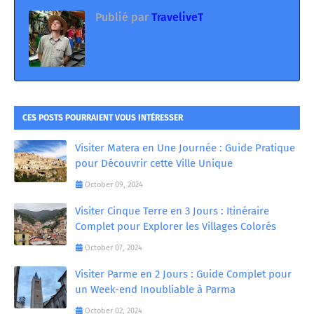
Publié par
TraveliveT
CES POSTS POURRAIENT VOUS INTÉRESSER
Visiter Matera en Une Journée : Guide Pratique
pour Découvrir cette Ville Unique
October 09, 2024
Visiter Cinque Terre en 3 Jours : Itinéraire
Complet pour Explorer les Villages Colorés
October 07, 2024
Visiter Parme en 2 Jours : Guide Complet pour
un Week-end Inoubliable à Parma
October 02, 2024