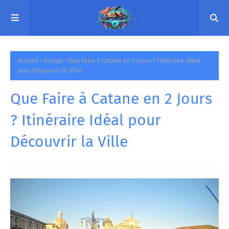
Accueil
Europe
Que Faire à Catane en 2 Jours ? Itinéraire Idéal
pour Découvrir la Ville
Que Faire à Catane en 2 Jours
? Itinéraire Idéal pour
Découvrir la Ville