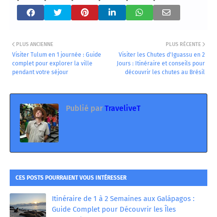
PLUS ANCIENNE
PLUS RÉCENTE
Visiter Tulum en 1 journée : Guide
Visiter les Chutes d'Iguassu en 2
complet pour explorer la ville
Jours : Itinéraire et conseils pour
pendant votre séjour
découvrir les chutes au Brésil
Publié par
TraveliveT
CES POSTS POURRAIENT VOUS INTÉRESSER
Itinéraire de 1 à 2 Semaines aux Galápagos :
Guide Complet pour Découvrir les Îles